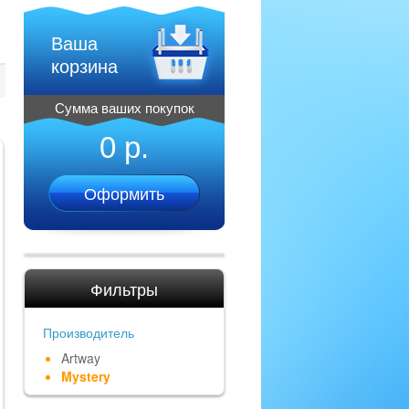
Ваша
корзина
Сумма ваших покупок
0 р.
Оформить
Фильтры
Производитель
Artway
Mystery