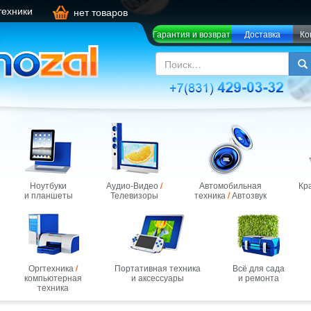
техники
нет товаров
Гарантия и возврат
Доставка
Ко
Ноутбуки
Аудио-Видео
/
Автомобильная
Кр
и планшеты
Телевизоры
техника
/
Автозвук
Оргтехника
/
Портативная техника
Всё для сада
компьютерная
и аксессуары
и ремонта
техника