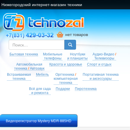
Нижегородский интернет-магазин техники
нет товаров
Бытовая техника
Мобильные
Ноутбуки
Аудио-Видео
/
телефоны
и планшеты
Телевизоры
Автомобильная
Красота и здоровье
Спорт и отдых
техника
/
Автозвук
Встраиваемая
Мебель
Оргтехника
/
Портативная техника
техника
компьютерная
и аксессуары
техника
Всё для сада
Подарки
Пиротехника
и ремонта
Видеорегистратор Mystery MDR-885HD