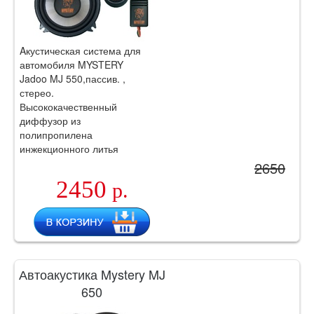
Aкустическая система для
автомобиля MYSTERY
Jadoo MJ 550,пассив. ,
стерео.
Высококачественный
диффузор из
полипропилена
инжекционного литья
Подвес из бутилкаучука.
2650
2450
р.
Автоакустика Mystery MJ
650