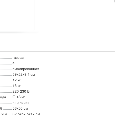
газовая
4
эмалированная
59x52x9.4 см
12 кг
13 кг
220-230 В
вода
G 1/2-В
в наличии
В)
56x50 см
ГхВ)
62.5x57.5x17 см