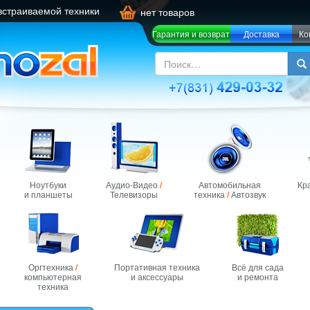
встраиваемой техники
нет товаров
Гарантия и возврат
Доставка
Ко
Ноутбуки
Аудио-Видео
/
Автомобильная
Кр
и планшеты
Телевизоры
техника
/
Автозвук
Оргтехника
/
Портативная техника
Всё для сада
компьютерная
и аксессуары
и ремонта
техника