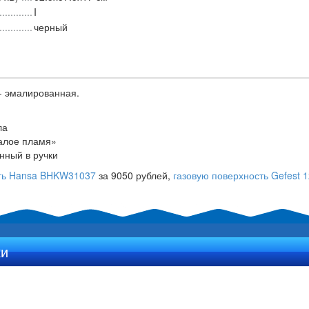
I
черный
- эмалированная.
ла
алое пламя»
нный в ручки
сть Hansa BHKW31037
за 9050 рублей,
газовую поверхность Gefest 
ки