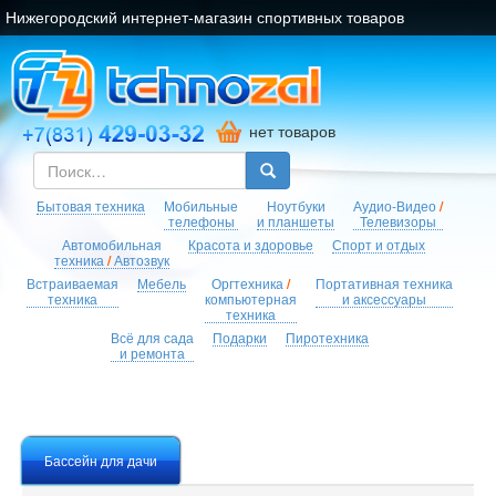
Нижегородский интернет-магазин спортивных товаров
нет товаров
Бытовая техника
Мобильные
Ноутбуки
Аудио-Видео
/
телефоны
и планшеты
Телевизоры
Автомобильная
Красота и здоровье
Спорт и отдых
техника
/
Автозвук
Встраиваемая
Мебель
Оргтехника
/
Портативная техника
техника
компьютерная
и аксессуары
техника
Всё для сада
Подарки
Пиротехника
и ремонта
Бассейн для дачи