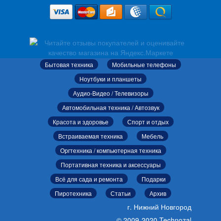
Бытовая техника
Мобильные телефоны
Ноутбуки и планшеты
Аудио-Видео / Телевизоры
Автомобильная техника / Автозвук
Красота и здоровье
Спорт и отдых
Встраиваемая техника
Мебель
Оргтехника / компьютерная техника
Портативная техника и аксессуары
Всё для сада и ремонта
Подарки
Пиротехника
Статьи
Архив
г. Нижний Новгород
© 2009-2020 Technozal