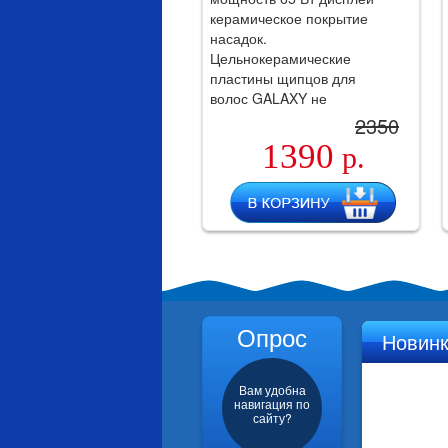
керамическое покрытие
насадок.
Цельнокерамические
пластины щипцов для
волос GALAXY не
повреждают структуру
2350
волос.
1390
р.
Опрос
Новин
Вам удобна
навигация по
сайту?