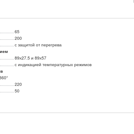
65
200
с защитой от перегрева
тием
89х27.5 и 89х57
с индикацией температурных режимов
ов
360°
220
50