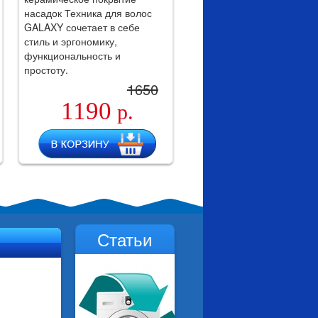
насадок Техника для волос
GALAXY сочетает в себе
стиль и эргономику,
функциональность и
простоту.
1650
1190
р.
Статьи