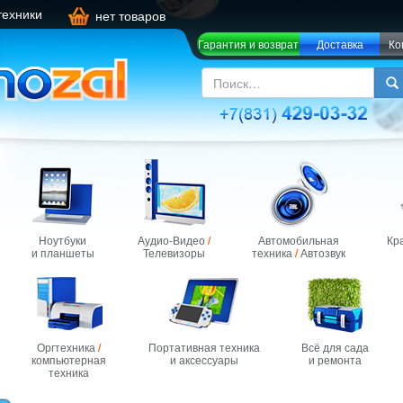
техники
нет товаров
Гарантия и возврат
Доставка
Ко
Ноутбуки
Аудио-Видео
/
Автомобильная
Кр
и планшеты
Телевизоры
техника
/
Автозвук
Оргтехника
/
Портативная техника
Всё для сада
компьютерная
и аксессуары
и ремонта
техника