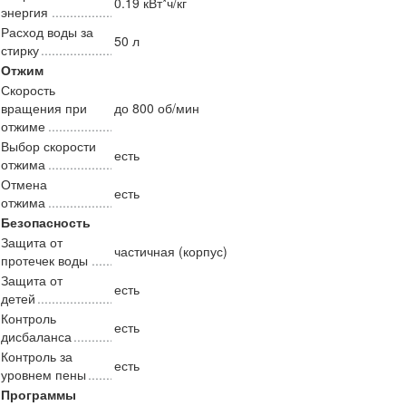
0.19 кВт*ч/кг
энергия
Расход воды за
50 л
стирку
Отжим
Скорость
вращения при
до 800 об/мин
отжиме
Выбор скорости
есть
отжима
Отмена
есть
отжима
Безопасность
Защита от
частичная (корпус)
протечек воды
Защита от
есть
детей
Контроль
есть
дисбаланса
Контроль за
есть
уровнем пены
Программы