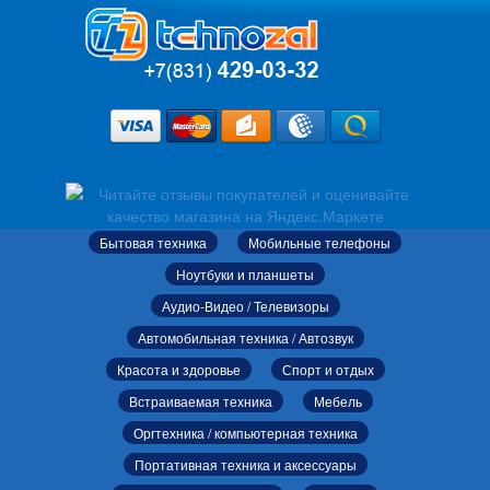
Бытовая техника
Мобильные телефоны
Ноутбуки и планшеты
Аудио-Видео / Телевизоры
Автомобильная техника / Автозвук
Красота и здоровье
Спорт и отдых
Встраиваемая техника
Мебель
Оргтехника / компьютерная техника
Портативная техника и аксессуары