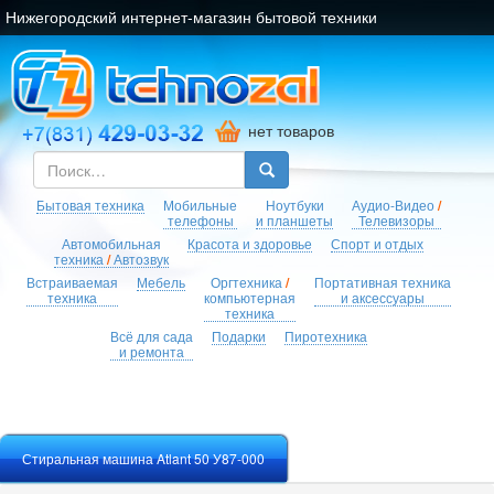
Нижегородский интернет-магазин бытовой техники
нет товаров
Бытовая техника
Мобильные
Ноутбуки
Аудио-Видео
/
телефоны
и планшеты
Телевизоры
Автомобильная
Красота и здоровье
Спорт и отдых
техника
/
Автозвук
Встраиваемая
Мебель
Оргтехника
/
Портативная техника
техника
компьютерная
и аксессуары
техника
Всё для сада
Подарки
Пиротехника
и ремонта
Стиральная машина Atlant 50 У87-000