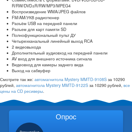
R/RW/DVD±R/RW/MP3/MPEG4
Воспроизведение WMA/JPEG файлов
FM/AM/УКВ радиотюнер
Разъём USB на передней панели
Разъем для карт памяти SD
Полнофункциональный пульт ДУ
Четырехканальный линейный выход RCA
2 видеовыхода
Дополнительный аудиовход на передней панели
AV вход для внешнего источника сигнала
Видеовход для камеры заднего вида
Выход на сабвуфер
Смотрите так же:
автомагнитола Mystery MMTD-9108S
за 10290
рублей,
автомагнитола Mystery MMTD-9122S
за 10290 рублей,
все
цены на CD ресиверы
.
Опрос
Вам удобна