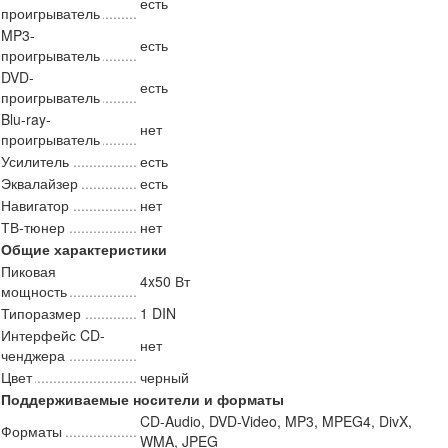
есть
проигрыватель
MP3-
есть
проигрыватель
DVD-
есть
проигрыватель
Blu-ray-
нет
проигрыватель
Усилитель
есть
Эквалайзер
есть
Навигатор
нет
ТВ-тюнер
нет
Общие характеристики
Пиковая
4x50 Вт
мощность
Типоразмер
1 DIN
Интерфейс CD-
нет
ченджера
Цвет
черный
Поддерживаемые носители и форматы
CD-Audio, DVD-Video, MP3, MPEG4, DivX,
Форматы
WMA, JPEG