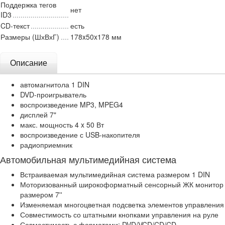
Поддержка тегов
нет
ID3
CD-текст
есть
Размеры (ШхВхГ)
178x50x178 мм
Описание
автомагнитола 1 DIN
DVD-проигрыватель
воспроизведение MP3, MPEG4
дисплей 7"
макс. мощность 4 x 50 Вт
воспроизведение с USB-накопителя
радиоприемник
Автомобильная мультимедийная система
Встраиваемая мультимедийная система размером 1 DIN
Моторизованный широкоформатный сенсорный ЖК монитор
размером 7''
Изменяемая многоцветная подсветка элементов управления
Совместимость со штатными кнопками управления на руле
Совместимость с форматами: DVD/VCD/CD/CD-