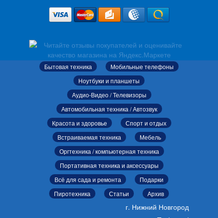
Бытовая техника
Мобильные телефоны
Ноутбуки и планшеты
Аудио-Видео / Телевизоры
Автомобильная техника / Автозвук
Красота и здоровье
Спорт и отдых
Встраиваемая техника
Мебель
Оргтехника / компьютерная техника
Портативная техника и аксессуары
Всё для сада и ремонта
Подарки
Пиротехника
Статьи
Архив
г. Нижний Новгород