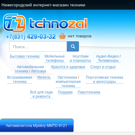
Нижегородский интернет-магазин техники
нет товаров
Бытовая техника
Мобильные
Ноутбуки
Аудио-Видео
/
телефоны
и планшеты
Телевизоры
Автомобильная
Красота и здоровье
Спорт и отдых
техника
/
Автозвук
Встраиваемая
Мебель
Оргтехника
/
Портативная техника
техника
компьютерная
и аксессуары
техника
Всё для сада
Подарки
Пиротехника
и ремонта
Автомагнитола Mystery MMTD-9121