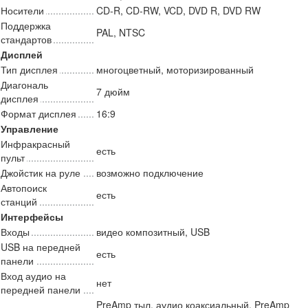
Носители
CD-R, CD-RW, VCD, DVD R, DVD RW
Поддержка
PAL, NTSC
стандартов
Дисплей
Тип дисплея
многоцветный, моторизированный
Диагональ
7 дюйм
дисплея
Формат дисплея
16:9
Управление
Инфракрасный
есть
пульт
Джойстик на руле
возможно подключение
Автопоиск
есть
станций
Интерфейсы
Входы
видео композитный, USB
USB на передней
есть
панели
Вход аудио на
нет
передней панели
PreAmp тыл, аудио коаксиальный, PreAmp